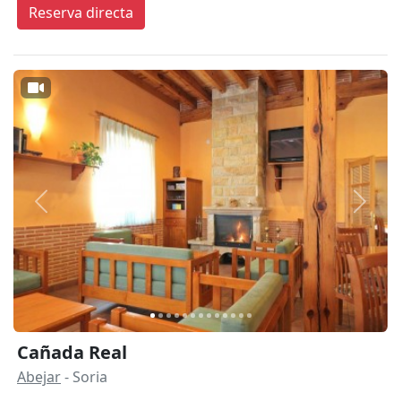
Reserva directa
Anterior
Siguie
Cañada Real
Abejar
- Soria