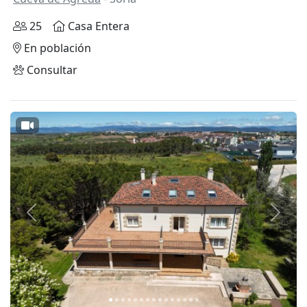
25
Casa Entera
En población
Consultar
Anterior
Siguie