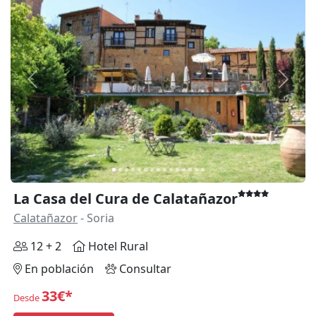
Anterior
Siguie
La Casa del Cura de Calatañazor
Calatañazor
- Soria
12 + 2
Hotel Rural
En población
Consultar
33€*
Desde