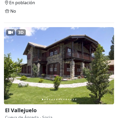
En población
No
3D
Anterior
Siguie
El Vallejuelo
Cueva de Ágreda
- Soria