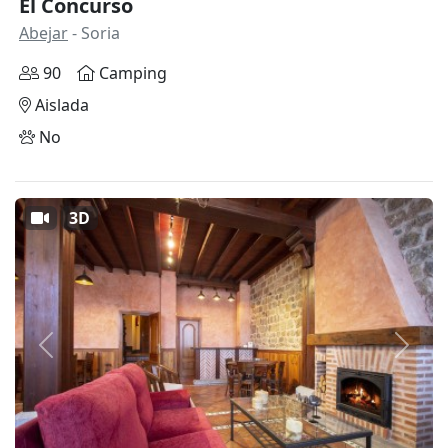
El Concurso
Abejar
- Soria
90
Camping
Aislada
No
3D
Anterior
Siguie