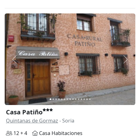
Anterior
Siguie
Casa Patiño
Quintanas de Gormaz
- Soria
12 + 4
Casa Habitaciones