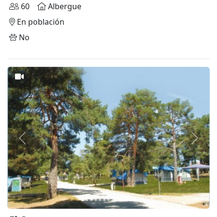
60
Albergue
En población
No
Anterior
Siguie