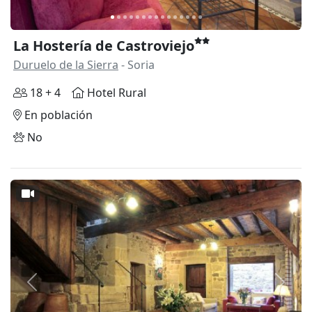
La Hostería de Castroviejo
Duruelo de la Sierra
- Soria
18 + 4
Hotel Rural
En población
No
Anterior
Siguie