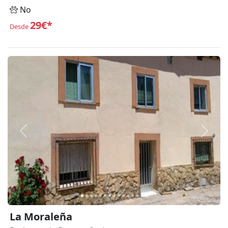
No
29€*
Desde
Anterior
Siguie
La Moraleña