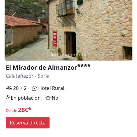
Anterior
Siguie
El Mirador de Almanzor
Calatañazor
- Soria
20 + 2
Hotel Rural
En población
No
28€*
Desde
Reserva directa