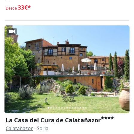
33€*
Desde
Anterior
Siguie
La Casa del Cura de Calatañazor
Calatañazor
- Soria