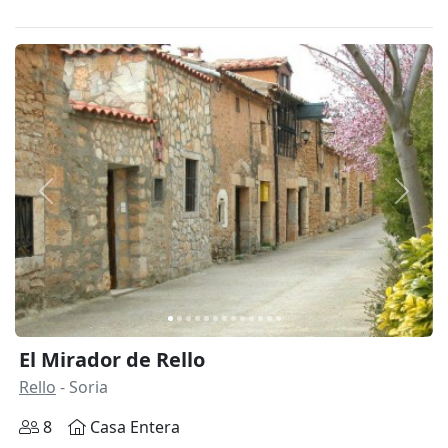
Anterior
Siguie
El Mirador de Rello
Rello
- Soria
8
Casa Entera