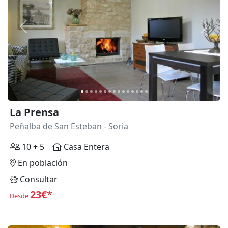
Anterior
Siguie
La Prensa
Peñalba de San Esteban
- Soria
10 + 5
Casa Entera
En población
Consultar
23€*
Desde