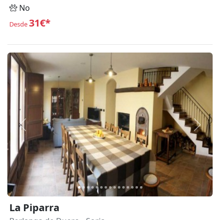
No
31€*
Desde
Anterior
Siguie
La Piparra