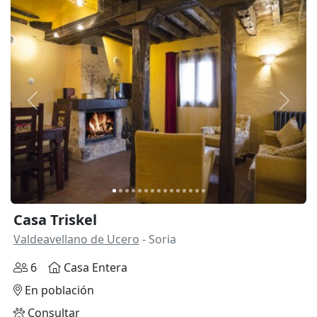
Anterior
Siguie
Casa Triskel
Valdeavellano de Ucero
- Soria
6
Casa Entera
En población
Consultar