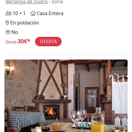
Berlanga de Duero
- Soria
10 + 1
Casa Entera
En población
No
30€*
OFERTA
Desde
Anterior
Siguie