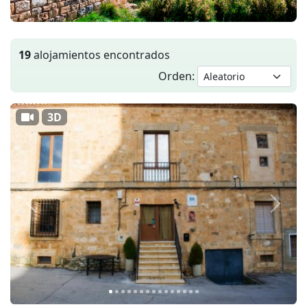
19
alojamientos encontrados
Orden:
3D
Anterior
Siguie