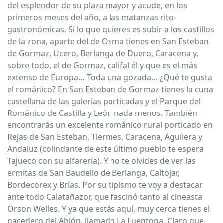
del esplendor de su plaza mayor y acude, en los
primeros meses del año, a las matanzas rito-
gastronómicas. Si lo que quieres es subir a los castillos
de la zona, aparte del de Osma tienes en San Esteban
de Gormaz, Ucero, Berlanga de Duero, Caracena y,
sobre todo, el de Gormaz, califal él y que es el más
extenso de Europa… Toda una gozada… ¿Qué te gusta
el románico? En San Esteban de Gormaz tienes la cuna
castellana de las galerías porticadas y el Parque del
Románico de Castilla y León nada menos. También
encontrarás un excelente románico rural porticado en
Rejas de San Esteban, Tiermes, Caracena, Aguilera y
Andaluz (colindante de este último pueblo te espera
Tajueco con su alfarería). Y no te olvides de ver las
ermitas de San Baudelio de Berlanga, Caltojar,
Bordecorex y Brías. Por su tipismo te voy a destacar
ante todo Calatañazor, que fascinó tanto al cineasta
Orson Welles. Y ya que estás aquí, muy cerca tienes el
nacedero del Abión, llamado La Fuentona. Claro que,