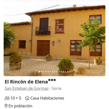
Anterior
Siguie
El Rincón de Elena
San Esteban de Gormaz
- Soria
10 + 5
Casa Habitaciones
En población