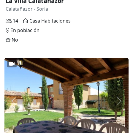
La Villa Calatañazor
Calatañazor
- Soria
14
Casa Habitaciones
En población
No
Anterior
Siguie