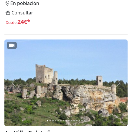
En población
Consultar
24€*
Desde
Anterior
Siguie