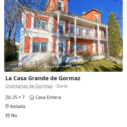
Anterior
Siguie
La Casa Grande de Gormaz
Quintanas de Gormaz
- Soria
25 + 7
Casa Entera
Aislada
No