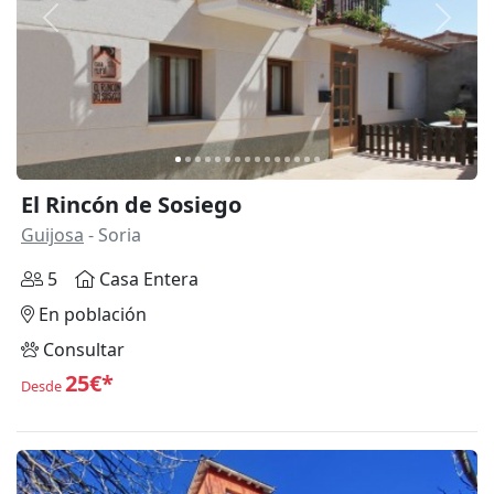
Anterior
Siguie
El Rincón de Sosiego
Guijosa
- Soria
5
Casa Entera
En población
Consultar
25€*
Desde