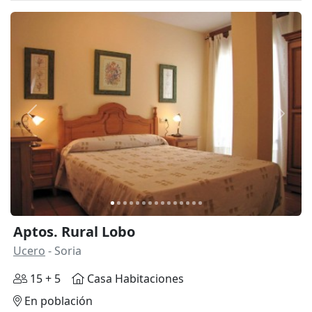
Anterior
Siguie
Aptos. Rural Lobo
Ucero
- Soria
15 + 5
Casa Habitaciones
En población