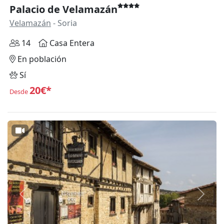
Palacio de Velamazán
Velamazán
- Soria
14
Casa Entera
En población
Sí
20€*
Desde
Anterior
Siguie