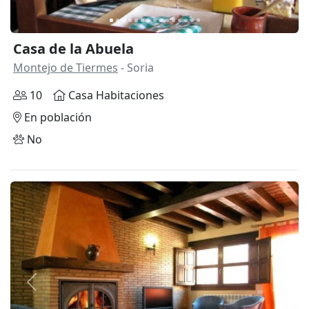
Casa de la Abuela
Montejo de Tiermes
- Soria
10
Casa Habitaciones
En población
No
Anterior
Siguie