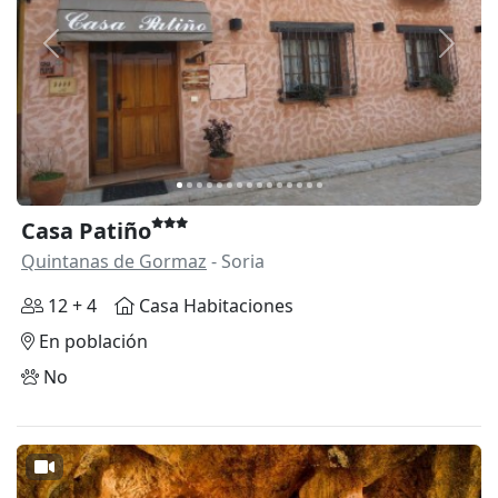
Anterior
Siguie
Casa Patiño
Quintanas de Gormaz
- Soria
12 + 4
Casa Habitaciones
En población
No