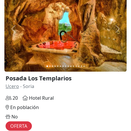
Anterior
Siguie
Posada Los Templarios
Ucero
- Soria
20
Hotel Rural
En población
No
OFERTA