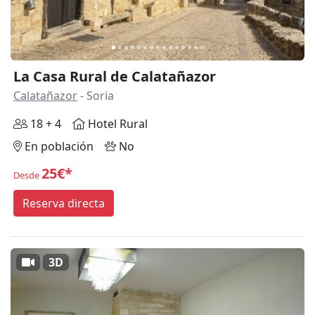
La Casa Rural de Calatañazor
Calatañazor
- Soria
18 + 4
Hotel Rural
En población
No
25€*
Desde
Reserva directa
3D