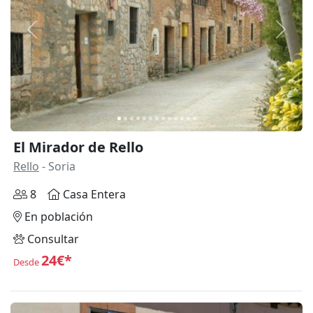
Anterior
Siguie
El Mirador de Rello
Rello
- Soria
8
Casa Entera
En población
Consultar
24€*
Desde