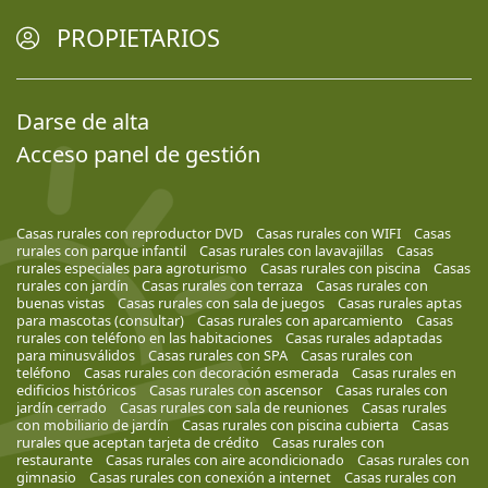
PROPIETARIOS
Darse de alta
Acceso panel de gestión
Casas rurales con reproductor DVD
Casas rurales con WIFI
Casas
rurales con parque infantil
Casas rurales con lavavajillas
Casas
rurales especiales para agroturismo
Casas rurales con piscina
Casas
rurales con jardín
Casas rurales con terraza
Casas rurales con
buenas vistas
Casas rurales con sala de juegos
Casas rurales aptas
para mascotas (consultar)
Casas rurales con aparcamiento
Casas
rurales con teléfono en las habitaciones
Casas rurales adaptadas
para minusválidos
Casas rurales con SPA
Casas rurales con
teléfono
Casas rurales con decoración esmerada
Casas rurales en
edificios históricos
Casas rurales con ascensor
Casas rurales con
jardín cerrado
Casas rurales con sala de reuniones
Casas rurales
con mobiliario de jardín
Casas rurales con piscina cubierta
Casas
rurales que aceptan tarjeta de crédito
Casas rurales con
restaurante
Casas rurales con aire acondicionado
Casas rurales con
gimnasio
Casas rurales con conexión a internet
Casas rurales con