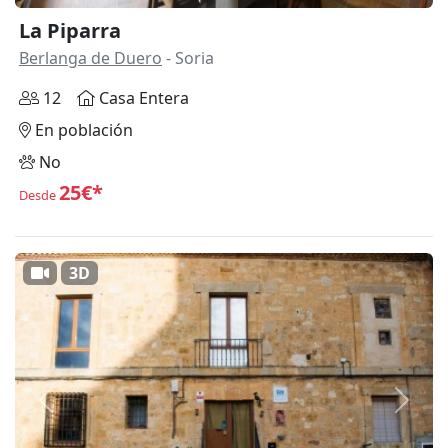
La Piparra
Berlanga de Duero
- Soria
12
Casa Entera
En población
No
25€*
Desde
3D
Anterior
Siguie