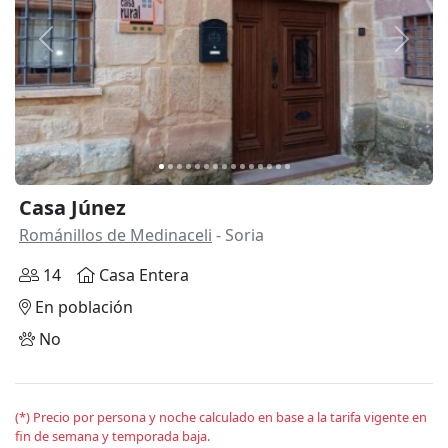
Anterior
Siguie
Casa Júnez
Románillos de Medinaceli
- Soria
14
Casa Entera
En población
No
(*) Precio por persona y noche calculado en base a la tarifa vigente en
fin de semana y temporada baja.