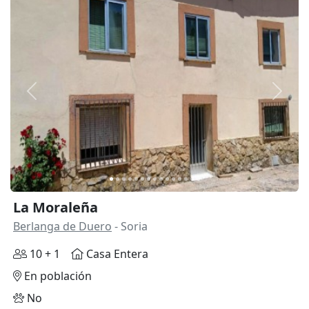
Anterior
Siguie
La Moraleña
Berlanga de Duero
- Soria
10 + 1
Casa Entera
En población
No