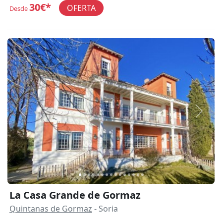
30€*
OFERTA
Desde
Anterior
Siguie
La Casa Grande de Gormaz
Quintanas de Gormaz
- Soria