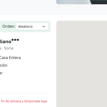
Orden:
liano
a
- Soria
Casa Entera
ción
ar
*
en fin de semana y temporada baja.