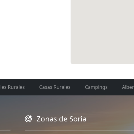
les Rurales
Casas Rurales
Campings
Albe
Zonas de Soria