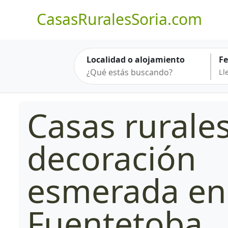
CasasRuralesSoria.com
Localidad o alojamiento
F
Casas rurale
decoración
esmerada en
Fuentetoba