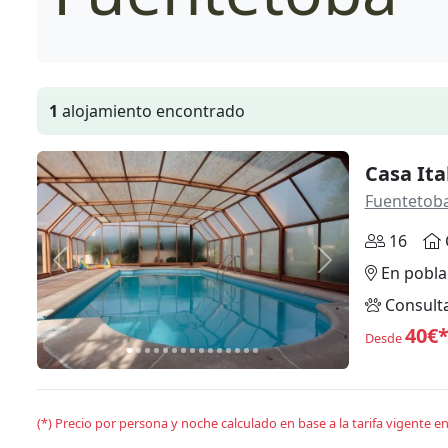
1
alojamiento encontrado
Casa Ita
Fuentetob
16
Anterior
Siguiente
En pobla
Consult
40€
Desde
(*) Precio por persona y noche calculado en base a la tarifa vigente 