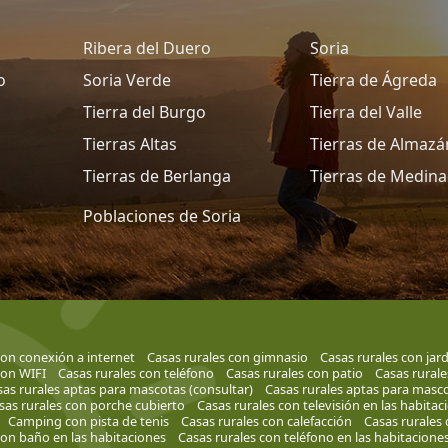
Ribera del Duero
Soria
o
Soria Verde
Tierra de Ágreda
Tierra del Burgo
Tierra del Valle
Tierras Altas
Tierras de Almazá
Tierras de Berlanga
Tierras de Medina
Poblaciones de Soria
con conexión a internet
Casas rurales con gimnasio
Casas rurales con jar
con WIFI
Casas rurales con teléfono
Casas rurales con patio
Casas rurale
as rurales aptas para mascotas (consultar)
Casas rurales aptas para masc
sas rurales con porche cubierto
Casas rurales con televisión en las habitac
Camping con pista de tenis
Casas rurales con calefacción
Casas rurales 
con baño en las habitaciones
Casas rurales con teléfono en las habitacione