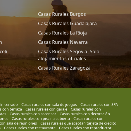
Casas Rurales Burgos
Casas Rurales Guadalajara
Casas Rurales La Rioja
n
Casas Rurales Navarra
celi
Casas Rurales Segovia- Solo
alojamientos oficiales
Casas Rurales Zaragoza
dín cerrado
Casas rurales con sala de juegos
Casas rurales con SPA
s con terraza
Casas rurales con garaje
Casas rurales con
otas
Casas rurales con ascensor
Casas rurales con decoración
iones
Casas rurales con piscina cubierta
Casas rurales con
con sala de reuniones
Casas rurales que aceptan tarjeta de crédito
s
Casas rurales con restaurante
Casas rurales con reproductor