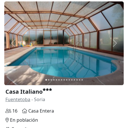
Anterior
Siguie
Casa Italiano
Fuentetoba
- Soria
16
Casa Entera
En población