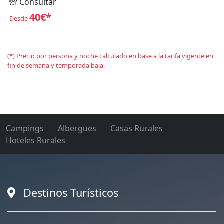
Consultar
40€*
Desde
(*) Precio por persona y noche calculado en base a la tarifa vigente en
fin de semana y temporada baja.
Campings
Albergues
Casas Rurales
Hoteles Rurales
Destinos Turísticos