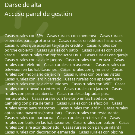
Darse de alta
Acceso panel de gestión
Casas rurales con SPA
Casas rurales con chimenea
Casas rurales
especiales para agroturismo
Casas rurales en edificios históricos
Casas rurales que aceptan tarjeta de crédito
Casas rurales con
porche cubierto
Casas rurales con patio
Casas rurales con zona
verde
Casas rurales con reproductor DVD
Casas rurales con garaje
Casas rurales con sala de juegos
Casas rurales con terraza
Casas
rurales con teléfono
Casas rurales con ascensor
Casas rurales con
televisión en las habitaciones
Casas rurales con gimnasio
Casas
rurales con mobiliario de jardín
Casas rurales con buenas vistas
Casas rurales con jardín cerrado
Casas rurales con aparcamiento
Casas rurales con sala de reuniones
Casas rurales con WIFI
Casas
rurales con conexión a internet
Casas rurales con Jacuzzi
Casas
rurales con piscina cubierta
Casas rurales adaptadas para
minusválidos
Casas rurales con teléfono en las habitaciones
Camping con pista de tenis
Casas rurales con calefacción
Casas
rurales aptas para mascotas
Casas rurales con jardín
Casas rurales
aptas para mascotas (consultar)
Casas rurales con restaurante
Casas rurales con barbacoa
Casas rurales con televisión
Casas
rurales con baño en las habitaciones
Casa rurales con balcón
Casas
rurales con aire acondicionado
Casas rurales con parque infantil
Casas rurales con decoración esmerada
Casas rurales con piscina