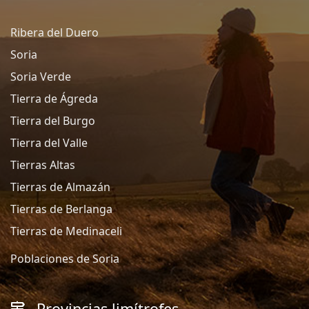
Ribera del Duero
Soria
Soria Verde
Tierra de Ágreda
Tierra del Burgo
Tierra del Valle
Tierras Altas
Tierras de Almazán
Tierras de Berlanga
Tierras de Medinaceli
Poblaciones de Soria
Provincias limítrofes