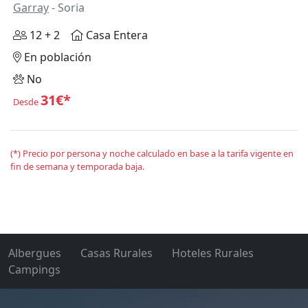
Garray
- Soria
12 + 2
Casa Entera
En población
No
31€*
Desde
(*) Precio por persona y noche calculado en base a la tarifa vigente en
fin de semana y temporada baja.
Albergues
Casas Rurales
Hoteles Rurales
Campings