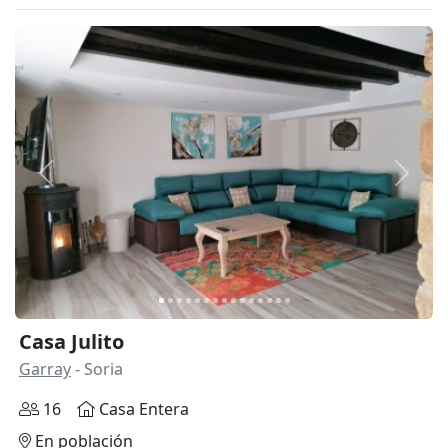
Anterior
Siguie
Casa Julito
Garray
- Soria
16
Casa Entera
En población