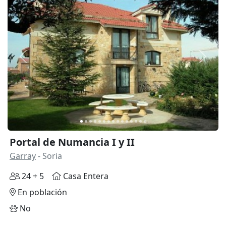
Anterior
Siguie
Portal de Numancia I y II
Garray
- Soria
24 + 5
Casa Entera
En población
No