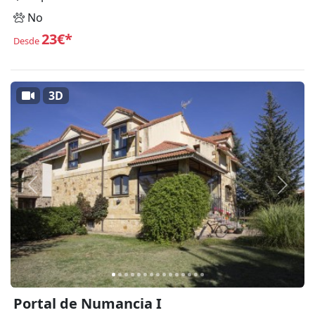
No
23€*
Desde
3D
Anterior
Siguie
Portal de Numancia I