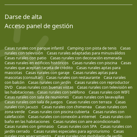
Darse de alta
Acceso panel de gestión
Casas rurales con parque infantil
Camping con pista de tenis
Casas
rurales con televisión
Casas rurales adaptadas para minusválidos
Casas rurales con patio
Casas rurales con decoración esmerada
Casas rurales en edificios históricos
Casas rurales con piscina
Casas
rurales que aceptan tarjeta de crédito
Casas rurales aptas para
mascotas
Casas rurales con garaje
Casas rurales aptas para
mascotas (consultar)
Casas rurales con restaurante
Casa rurales
con balcón
Casas rurales con jardín
Casas rurales con reproductor
DVD
Casas rurales con buenas vistas
Casas rurales con televisión en
las habitaciones
Casas rurales con teléfono
Casas rurales con WIFI
Casas rurales con sala de reuniones
Casas rurales con lavavajillas
Casas rurales con sala de juegos
Casas rurales con terraza
Casas
rurales con Jacuzzi
Casas rurales con chimenea
Casas rurales con
zona verde
Casas rurales con piscina cubierta
Casas rurales con
calefacción
Casas rurales con conexión a internet
Casas rurales con
baño en las habitaciones
Casas rurales con aire acondicionado
Casas rurales con gimnasio
Casas rurales con SPA
Casas rurales con
jardín cerrado
Casas rurales especiales para agroturismo
Casas
rurales con aparcamiento
Casas rurales con mobiliario de jardín