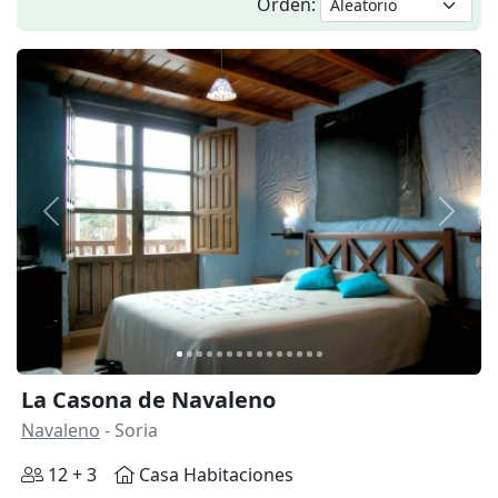
Orden:
Anterior
Siguie
La Casona de Navaleno
Navaleno
- Soria
12 + 3
Casa Habitaciones