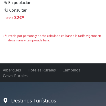
En población
Consultar
32€*
Desde
(*) Precio por persona y noche calculado en base a la tarifa vigente en
fin de semana y temporada baja.
Albergues
Hoteles Rurales
Campings
Casas Rurales
Destinos Turísticos