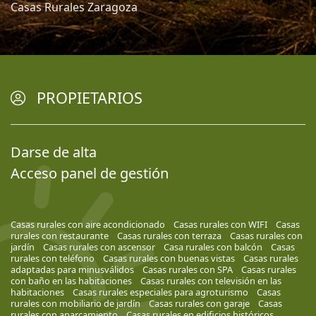
Casas Rurales Zaragoza
PROPIETARIOS
Darse de alta
Acceso panel de gestión
Casas rurales con aire acondicionado
Casas rurales con WIFI
Casas
rurales con restaurante
Casas rurales con terraza
Casas rurales con
jardín
Casas rurales con ascensor
Casa rurales con balcón
Casas
rurales con teléfono
Casas rurales con buenas vistas
Casas rurales
adaptadas para minusválidos
Casas rurales con SPA
Casas rurales
con baño en las habitaciones
Casas rurales con televisión en las
habitaciones
Casas rurales especiales para agroturismo
Casas
rurales con mobiliario de jardín
Casas rurales con garaje
Casas
rurales con aparcamiento
Casas rurales en edificios históricos