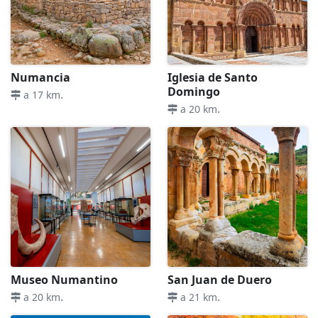
Numancia
Iglesia de Santo
Domingo
.
a 17 km
.
a 20 km
Museo Numantino
San Juan de Duero
.
.
a 20 km
a 21 km