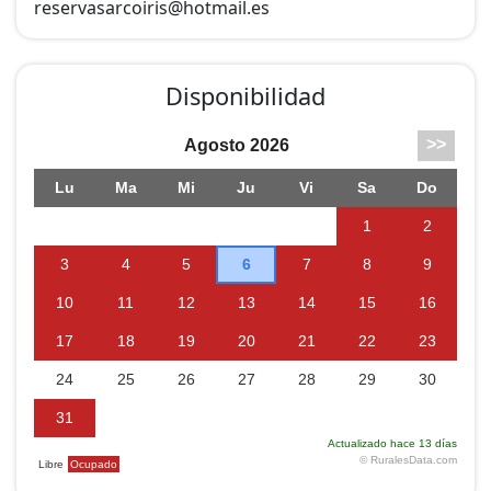
reservasarcoiris@
hotmail.es
moderno y diferente. Destaca también la calidad de los
materiales: grifería, calefacción, baños,
electrodomésticos, muebles, pintura en barro, suelos
Disponibilidad
de cerámica y madera?
Todo combinado con mucho gusto.
EL ARROYO
Junto a la fuente y el pozo que adornan la entrada se
encuentra el apartamento ?El Arroyo?.
Ideal para desconectar y disfrutar del relax que
proporciona su interiorismo en tonos blancos (cocina)
y verdes (baño). O si prefieres descansar al aire libre,
relájate en su jardín contemplando sus maravillosas
vistas a la Sierra de Cebollera.