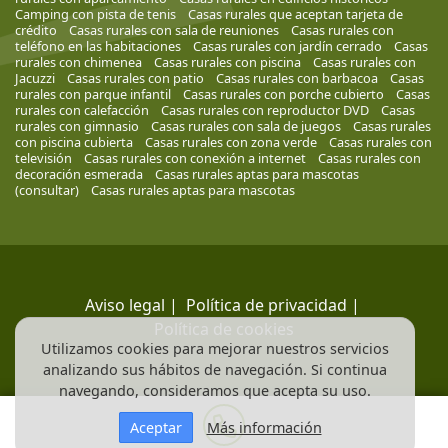
Camping con pista de tenis
Casas rurales que aceptan tarjeta de
crédito
Casas rurales con sala de reuniones
Casas rurales con
teléfono en las habitaciones
Casas rurales con jardín cerrado
Casas
rurales con chimenea
Casas rurales con piscina
Casas rurales con
Jacuzzi
Casas rurales con patio
Casas rurales con barbacoa
Casas
rurales con parque infantil
Casas rurales con porche cubierto
Casas
rurales con calefacción
Casas rurales con reproductor DVD
Casas
rurales con gimnasio
Casas rurales con sala de juegos
Casas rurales
con piscina cubierta
Casas rurales con zona verde
Casas rurales con
televisión
Casas rurales con conexión a internet
Casas rurales con
decoración esmerada
Casas rurales aptas para mascotas
(consultar)
Casas rurales aptas para mascotas
Aviso legal
|
Política de privacidad
|
Política de cookies
Utilizamos cookies para mejorar nuestros servicios
analizando sus hábitos de navegación. Si continua
navegando, consideramos que acepta su uso.
Aceptar
Más información