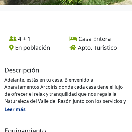
4 + 1
Casa Entera
En población
Apto. Turístico
Descripción
Adelante, estás en tu casa. Bienvenido a
Aparatamentos Arcoiris donde cada casa tiene el lujo
de ofrecer el relax y tranquilidad que nos regala la
Naturaleza del Valle del Razón junto con los servicios y
comodidades de Soria capital, a tan sólo 20 minutos.
Leer más
Las tres casas son totalmente independientes . La
capacidad máxima es de 4 personas, por lo que son
Equipamiento