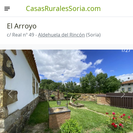
CasasRuralesSoria.com
El Arroyo
c/ Real nº 49 -
Aldehuela del Rincón
(Soria)
1
/27
Anterior
Sigu