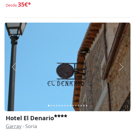
35€*
Desde
Anterior
Siguie
Hotel El Denario
Garray
- Soria