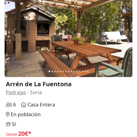
Anterior
Siguie
Arrén de La Fuentona
Pedrajas
- Soria
6
Casa Entera
En población
Sí
20€*
Desde