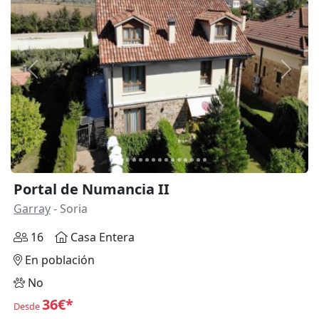
Anterior
Siguie
Portal de Numancia II
Garray
- Soria
16
Casa Entera
En población
No
36€*
Desde