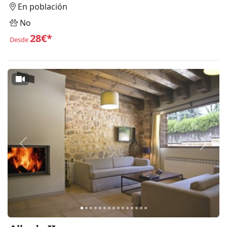
En población
No
28€*
Desde
Anterior
Siguie