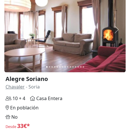
Anterior
Siguie
Alegre Soriano
Chavaler
- Soria
10 + 4
Casa Entera
En población
No
33€*
Desde