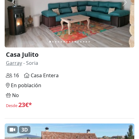
Anterior
Siguie
Casa Julito
Garray
- Soria
16
Casa Entera
En población
No
23€*
Desde
3D