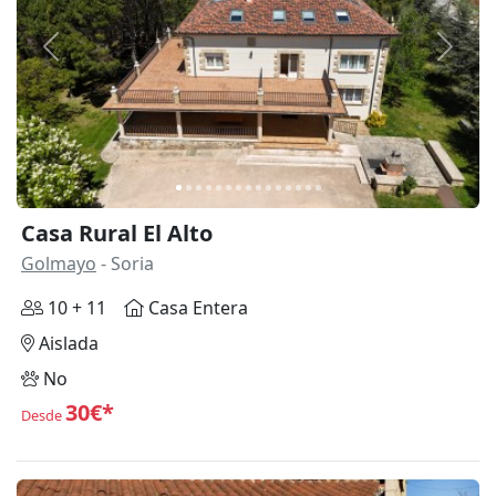
Anterior
Siguie
Casa Rural El Alto
Golmayo
- Soria
10 + 11
Casa Entera
Aislada
No
30€*
Desde