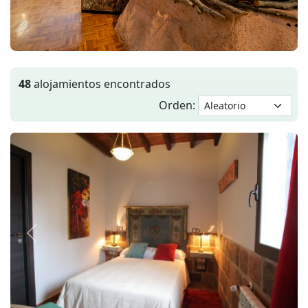
48
alojamientos encontrados
Orden:
Anterior
Siguie