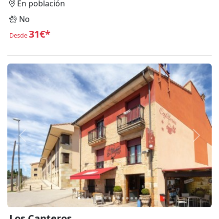
En población
No
31€*
Desde
Anterior
Siguie
Los Canteros