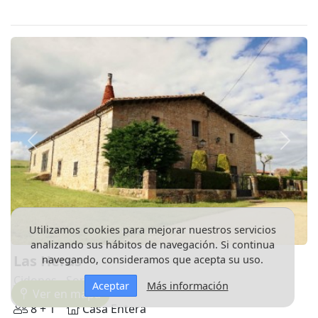
Anterior
Siguie
Utilizamos cookies para mejorar nuestros servicios
analizando sus hábitos de navegación. Si continua
Las Heras
navegando, consideramos que acepta su uso.
Cidones
- Soria
Aceptar
Más información
Ver en mapa
8 + 1
Casa Entera