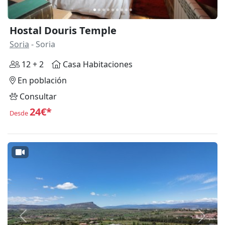
Hostal Douris Temple
Soria
- Soria
12 + 2
Casa Habitaciones
En población
Consultar
24€*
Desde
Anterior
Siguie