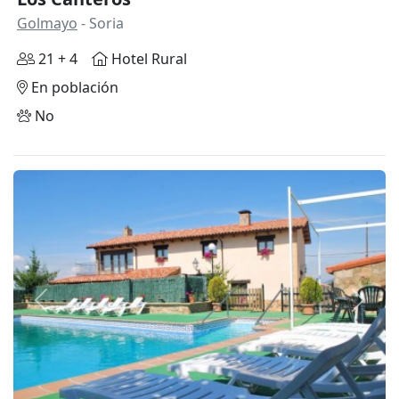
Golmayo
- Soria
21 + 4
Hotel Rural
En población
No
Anterior
Siguie