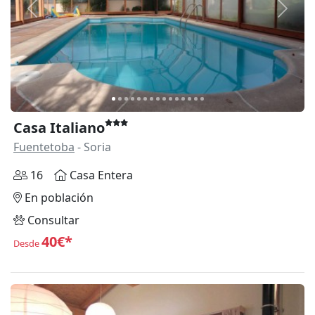
Anterior
Siguie
Casa Italiano
Fuentetoba
- Soria
16
Casa Entera
En población
Consultar
40€*
Desde