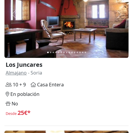
Anterior
Siguie
Los Juncares
Almajano
- Soria
10 + 9
Casa Entera
En población
No
25€*
Desde