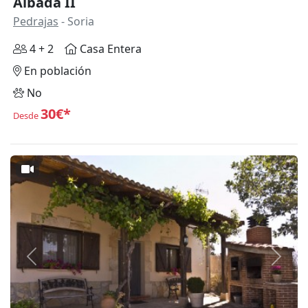
Albada II
Pedrajas
- Soria
4 + 2
Casa Entera
En población
No
30€*
Desde
Anterior
Siguie