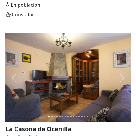
En población
Consultar
Anterior
Siguie
La Casona de Ocenilla