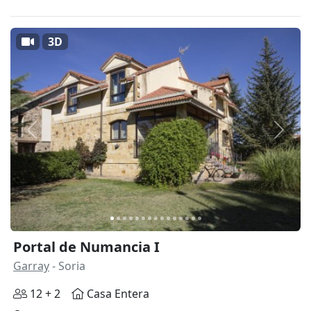
3D
Anterior
Siguie
Portal de Numancia I
Garray
- Soria
12 + 2
Casa Entera