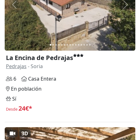
Anterior
Siguie
La Encina de Pedrajas
Pedrajas
- Soria
6
Casa Entera
En población
Sí
24€*
Desde
3D