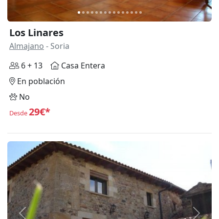
Los Linares
Almajano
- Soria
6 + 13
Casa Entera
En población
No
29€*
Desde
Anterior
Siguie