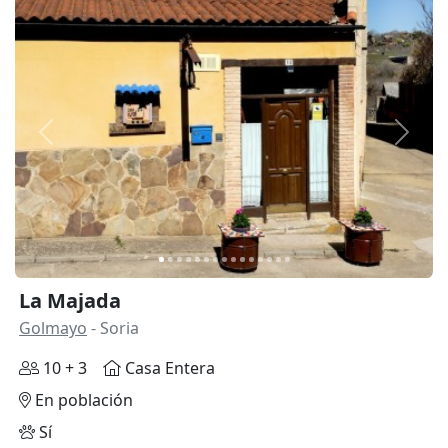
Anterior
Siguie
La Majada
Golmayo
- Soria
10 + 3
Casa Entera
En población
Sí