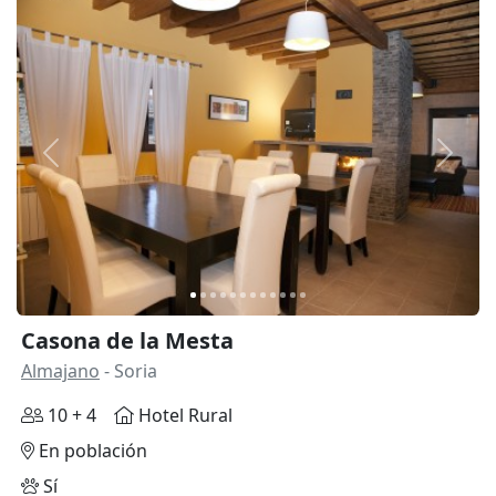
Anterior
Siguie
Casona de la Mesta
Almajano
- Soria
10 + 4
Hotel Rural
En población
Sí