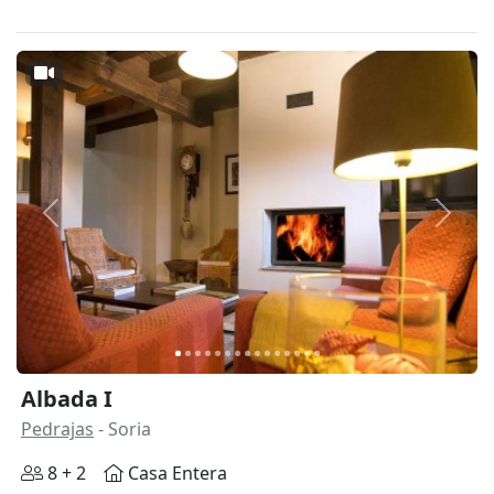
Anterior
Siguie
Albada I
Pedrajas
- Soria
8 + 2
Casa Entera