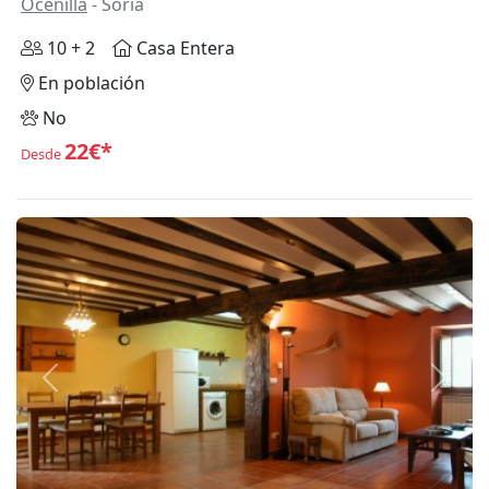
Ocenilla
- Soria
10 + 2
Casa Entera
En población
No
22€*
Desde
Anterior
Siguie