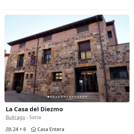
Anterior
Siguie
La Casa del Diezmo
Buitrago
- Soria
24 + 6
Casa Entera