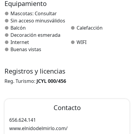
pelo, jabón, gel...
Equipamiento
Planta primera con tres habitaciones dobles y dos
Mascotas: Consultar
baños completos.
Sin acceso minusválidos
Planta segunda con habitación doble, habitación
Balcón
Calefacción
cuádruple (muy grande de 40 metros cuadrados) baño
Decoración esmerada
completo.
Internet
WIFI
Todas las habitaciones son exteriores, algunas con
Buenas vistas
grandes balconadas y vistas al campo.
Dispone de Terraza ajardinada de madera y piedra con
piscina, barbacoa, mesa para comer y cenar, zona chill
Registros y licencias
out con brasero de piedra.
Reg. Turismo:
JCYL 000/456
Contacto
656.624.141
www.elnidodelmirlo.com/