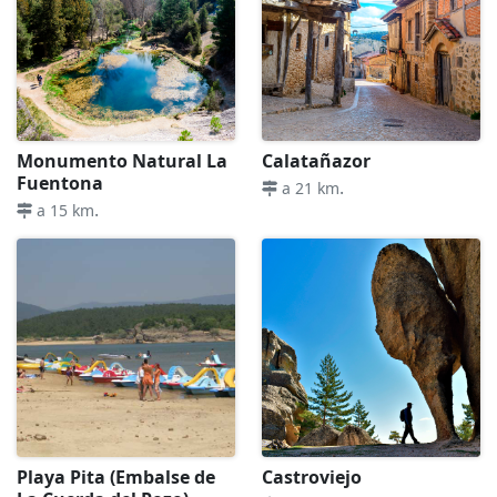
Monumento Natural La
Calatañazor
Fuentona
.
a 21 km
.
a 15 km
Playa Pita (Embalse de
Castroviejo