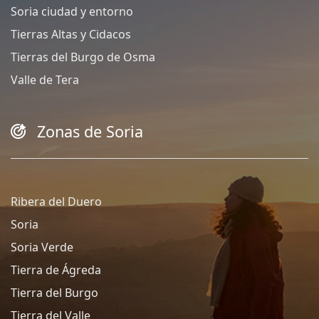
Soria ciudad y entorno
Tierras Altas y Cidacos
Tierras del Burgo de Osma
Valle de Tera
Zonas de Soria
Ribera del Duero
Soria
Soria Verde
Tierra de Ágreda
Tierra del Burgo
Tierra del Valle