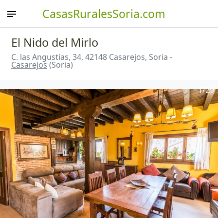
CasasRuralesSoria.com
El Nido del Mirlo
C. las Angustias, 34, 42148 Casarejos, Soria -
Casarejos
(Soria)
1
/29
Anterior
Sigu