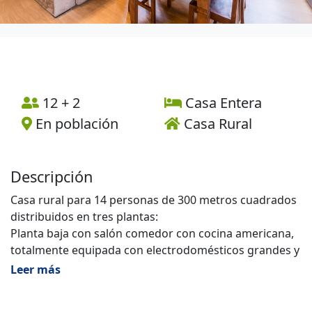
12 + 2
Casa Entera
En población
Casa Rural
Descripción
Casa rural para 14 personas de 300 metros cuadrados
distribuidos en tres plantas:
Planta baja con salón comedor con cocina americana,
totalmente equipada con electrodomésticos grandes y
pequeños, vajilla, cristalería, cubertería, menaje,
Leer más
cafetera italiana y cafetera de cápsulas Dolce gusto.
Habitación doble y baño completo con secador de