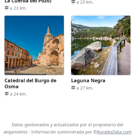
La Cuerda del Pozo)
.
a 23 km
.
a 23 km
Catedral del Burgo de
Laguna Negra
Osma
.
a 27 km
.
a 24 km
Datos gestionados y actualizados por el propietario del
alojamiento - Información suministrada por ©
RuralesData.com