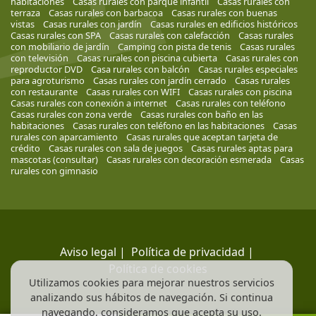
habitaciones
Casas rurales con parque infantil
Casas rurales con
terraza
Casas rurales con barbacoa
Casas rurales con buenas
vistas
Casas rurales con jardín
Casas rurales en edificios históricos
Casas rurales con SPA
Casas rurales con calefacción
Casas rurales
con mobiliario de jardín
Camping con pista de tenis
Casas rurales
con televisión
Casas rurales con piscina cubierta
Casas rurales con
reproductor DVD
Casa rurales con balcón
Casas rurales especiales
para agroturismo
Casas rurales con jardín cerrado
Casas rurales
con restaurante
Casas rurales con WIFI
Casas rurales con piscina
Casas rurales con conexión a internet
Casas rurales con teléfono
Casas rurales con zona verde
Casas rurales con baño en las
habitaciones
Casas rurales con teléfono en las habitaciones
Casas
rurales con aparcamiento
Casas rurales que aceptan tarjeta de
crédito
Casas rurales con sala de juegos
Casas rurales aptas para
mascotas (consultar)
Casas rurales con decoración esmerada
Casas
rurales con gimnasio
Aviso legal
|
Política de privacidad
|
Política de cookies
Utilizamos cookies para mejorar nuestros servicios
analizando sus hábitos de navegación. Si continua
navegando, consideramos que acepta su uso.