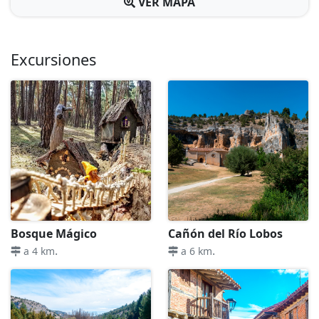
VER MAPA
Excursiones
Bosque Mágico
Cañón del Río Lobos
.
.
a 4 km
a 6 km