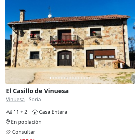
Anterior
Siguie
El Casillo de Vinuesa
Vinuesa
- Soria
11 + 2
Casa Entera
En población
Consultar