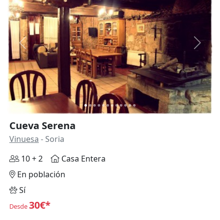
Anterior
Siguie
Cueva Serena
Vinuesa
- Soria
10 + 2
Casa Entera
En población
Sí
30€*
Desde