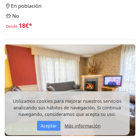
En población
No
18€*
Desde
Anterior
Siguie
Utilizamos cookies para mejorar nuestros servicios
analizando sus hábitos de navegación. Si continua
navegando, consideramos que acepta su uso.
Aceptar
Más información
Ver en mapa