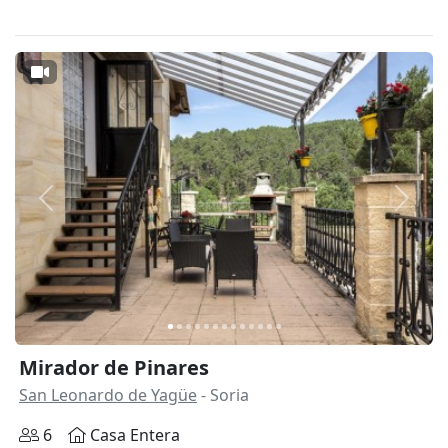
Anterior
Siguie
Mirador de Pinares
San Leonardo de Yagüe
- Soria
6
Casa Entera