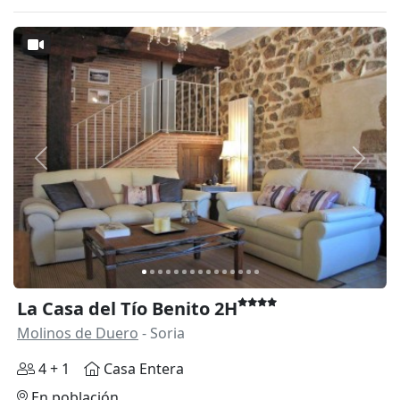
Anterior
Siguie
La Casa del Tío Benito 2H
Molinos de Duero
- Soria
4 + 1
Casa Entera
En población