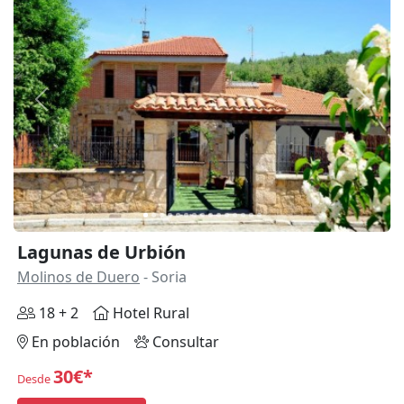
Anterior
Siguie
Lagunas de Urbión
Molinos de Duero
- Soria
18 + 2
Hotel Rural
En población
Consultar
30€*
Desde