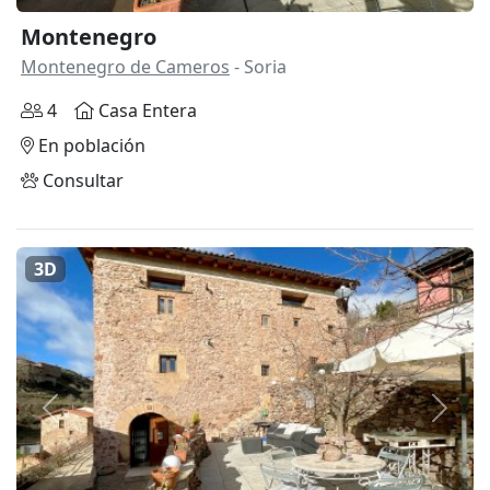
Montenegro
Montenegro de Cameros
- Soria
4
Casa Entera
En población
Consultar
3D
Anterior
Siguie