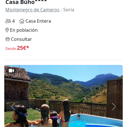
Casa Búho
Montenegro de Cameros
- Soria
4
Casa Entera
En población
Consultar
25€*
Desde
Anterior
Siguie