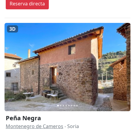
Reserva directa
3D
Anterior
Siguie
Peña Negra
Montenegro de Cameros
- Soria