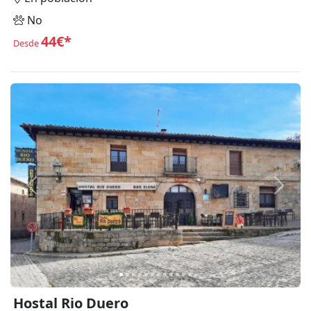
No
44€*
Desde
Anterior
Siguie
Hostal Rio Duero