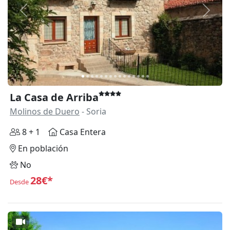
Anterior
Siguie
La Casa de Arriba
Molinos de Duero
- Soria
8 + 1
Casa Entera
En población
No
28€*
Desde