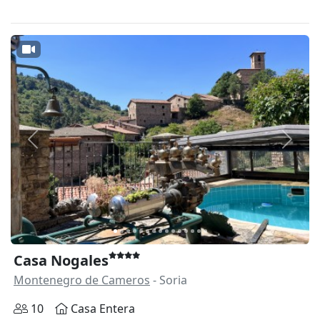
Anterior
Siguie
Casa Nogales
Montenegro de Cameros
- Soria
10
Casa Entera