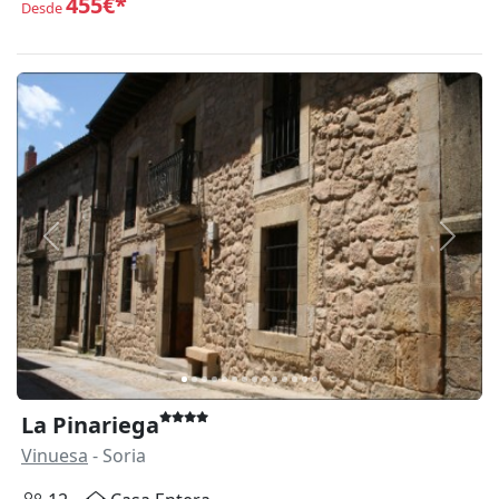
455€*
Desde
Anterior
Siguie
La Pinariega
Vinuesa
- Soria