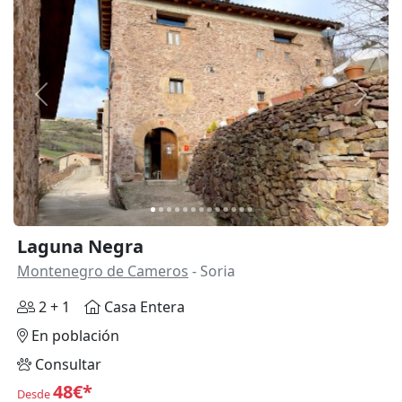
Anterior
Siguie
Laguna Negra
Montenegro de Cameros
- Soria
2 + 1
Casa Entera
En población
Consultar
48€*
Desde