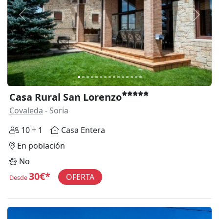
Anterior
Siguie
Casa Rural San Lorenzo
Covaleda
- Soria
10 + 1
Casa Entera
En población
No
30€*
OFERTA
Desde