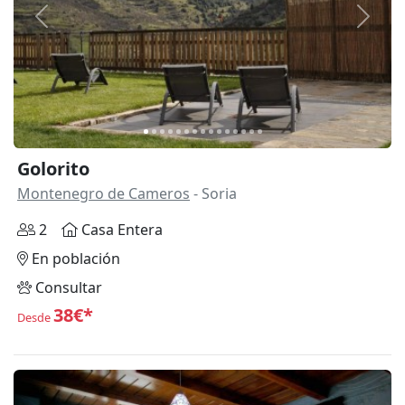
Anterior
Siguie
Golorito
Montenegro de Cameros
- Soria
2
Casa Entera
En población
Consultar
38€*
Desde