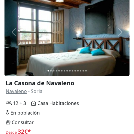
Anterior
Siguie
La Casona de Navaleno
Navaleno
- Soria
12 + 3
Casa Habitaciones
En población
Consultar
32€*
Desde