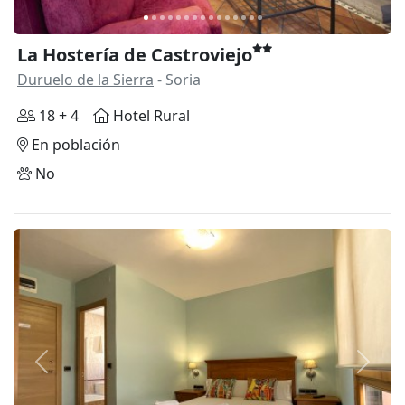
La Hostería de Castroviejo
Duruelo de la Sierra
- Soria
18 + 4
Hotel Rural
En población
No
Anterior
Siguie