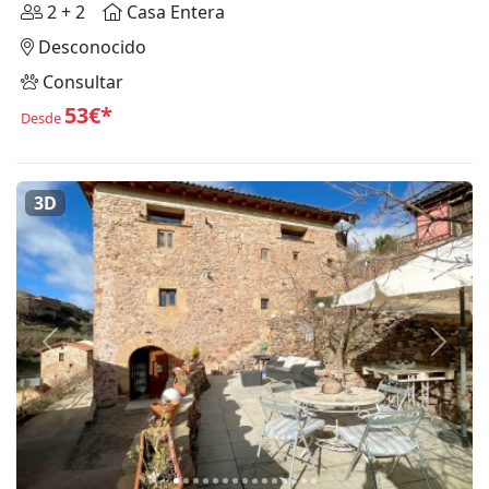
2 + 2
Casa Entera
Desconocido
Consultar
53€*
Desde
3D
Anterior
Siguie