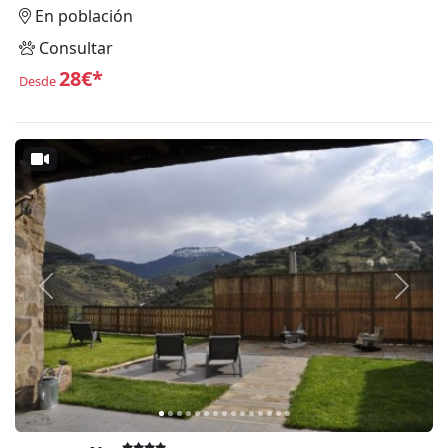
En población
Consultar
28€*
Desde
Anterior
Siguie