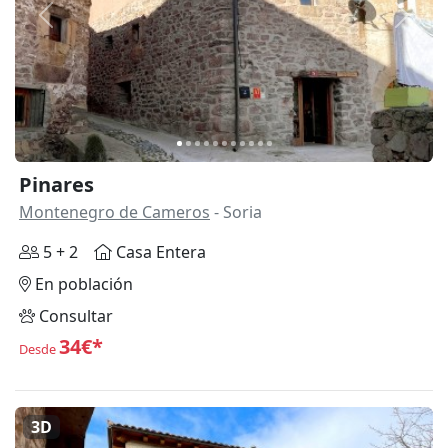
Anterior
Siguie
Pinares
Montenegro de Cameros
- Soria
5 + 2
Casa Entera
En población
Consultar
34€*
Desde
3D