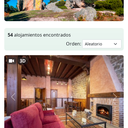
54
alojamientos encontrados
Orden:
3D
Anterior
Siguie