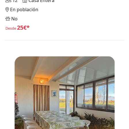
12
Casa Entera
En población
No
25€*
Desde