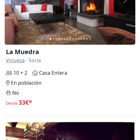
Anterior
Siguie
La Muedra
Vinuesa
- Soria
10 + 2
Casa Entera
En población
No
33€*
Desde