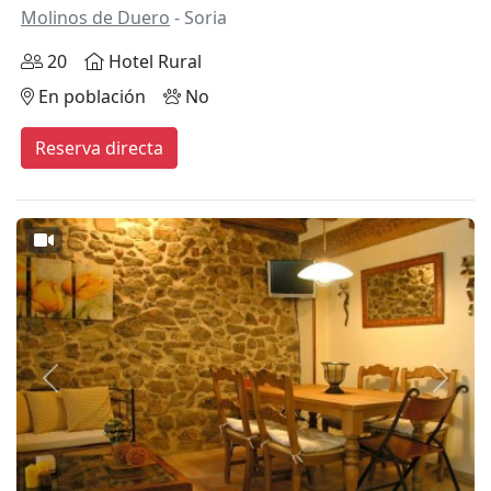
Molinos de Duero
- Soria
20
Hotel Rural
En población
No
Reserva directa
Anterior
Siguie