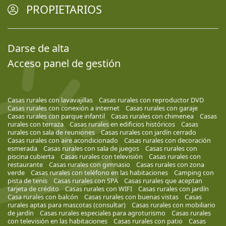
PROPIETARIOS
Darse de alta
Acceso panel de gestión
Casas rurales con lavavajillas
Casas rurales con reproductor DVD
Casas rurales con conexión a internet
Casas rurales con garaje
Casas rurales con parque infantil
Casas rurales con chimenea
Casas
rurales con terraza
Casas rurales en edificios históricos
Casas
rurales con sala de reuniones
Casas rurales con jardín cerrado
Casas rurales con aire acondicionado
Casas rurales con decoración
esmerada
Casas rurales con sala de juegos
Casas rurales con
piscina cubierta
Casas rurales con televisión
Casas rurales con
restaurante
Casas rurales con gimnasio
Casas rurales con zona
verde
Casas rurales con teléfono en las habitaciones
Camping con
pista de tenis
Casas rurales con SPA
Casas rurales que aceptan
tarjeta de crédito
Casas rurales con WIFI
Casas rurales con jardín
Casa rurales con balcón
Casas rurales con buenas vistas
Casas
rurales aptas para mascotas (consultar)
Casas rurales con mobiliario
de jardín
Casas rurales especiales para agroturismo
Casas rurales
con televisión en las habitaciones
Casas rurales con patio
Casas