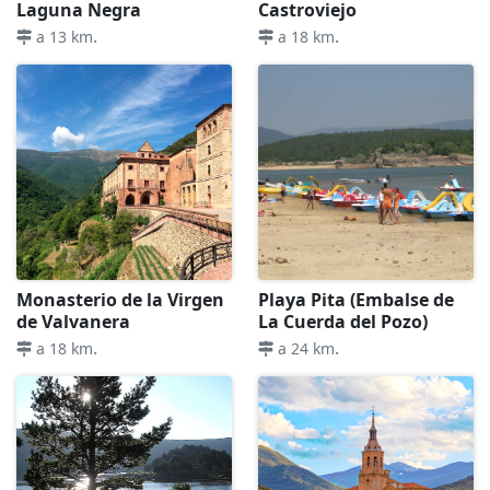
Laguna Negra
Castroviejo
.
.
a 13 km
a 18 km
Monasterio de la Virgen
Playa Pita (Embalse de
de Valvanera
La Cuerda del Pozo)
.
.
a 18 km
a 24 km