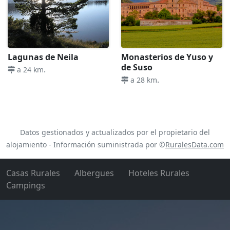
Lagunas de Neila
Monasterios de Yuso y
de Suso
.
a 24 km
.
a 28 km
Datos gestionados y actualizados por el propietario del
alojamiento - Información suministrada por ©
RuralesData.com
Casas Rurales
Albergues
Hoteles Rurales
Campings