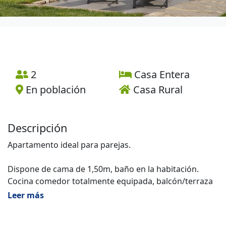
2
Casa Entera
En población
Casa Rural
Descripción
Apartamento ideal para parejas.
Dispone de cama de 1,50m, baño en la habitación.
Cocina comedor totalmente equipada, balcón/terraza
amplio, aseo. Jardín y asador compartido con casas
Leer más
Gallo y Búho. Disponemos de una sala de juegos con
futbolín, diana y una maquina con gran variedad de