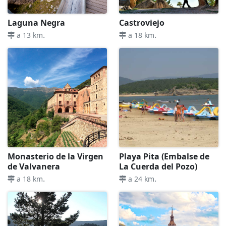
Laguna Negra
Castroviejo
.
.
a 13 km
a 18 km
Monasterio de la Virgen
Playa Pita (Embalse de
de Valvanera
La Cuerda del Pozo)
.
.
a 18 km
a 24 km