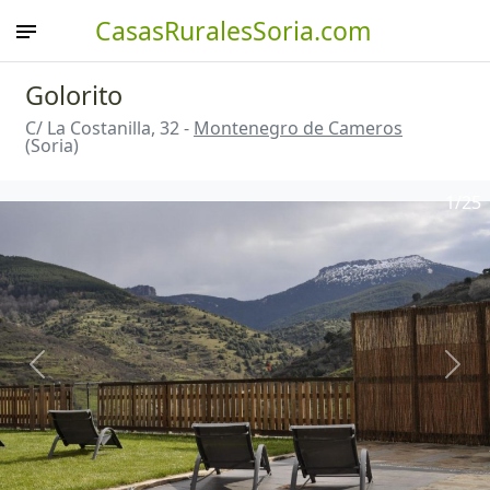
CasasRuralesSoria.com
Golorito
C/ La Costanilla, 32 -
Montenegro de Cameros
(Soria)
1
/25
Anterior
Sigu