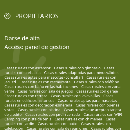
PROPIETARIOS
Darse de alta
Acceso panel de gestión
Casas rurales con ascensor
Casas rurales con gimnasio
Casas
rurales con barbacoa
Casas rurales adaptadas para minusválidos
Casas rurales aptas para mascotas (consultar)
Casas rurales con
Jacuzzi
Casas rurales con restaurante
Casas rurales con teléfono
Casas rurales con baño en las habitaciones
Casas rurales con zona
verde
Casas rurales con sala de juegos
Casas rurales con garaje
Casas rurales con terraza
Casas rurales con lavavajillas
Casas
rurales en edificios históricos
Casas rurales aptas para mascotas
Casas rurales con decoración esmerada
Casas rurales con buenas
vistas
Casas rurales con piscina
Casas rurales que aceptan tarjeta
de crédito
Casas rurales con jardín cerrado
Casas rurales con WIFI
Camping con pista de tenis
Casas rurales con chimenea
Casas
rurales con jardín
Casas rurales con patio
Casas rurales con
calefacción
Casas rurales con sala de reuniones
Casas rurales con