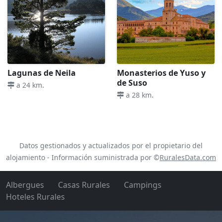
Lagunas de Neila
Monasterios de Yuso y
de Suso
.
a 24 km
.
a 28 km
Datos gestionados y actualizados por el propietario del
alojamiento - Información suministrada por ©
RuralesData.com
Albergues
Casas Rurales
Campings
Hoteles Rurales