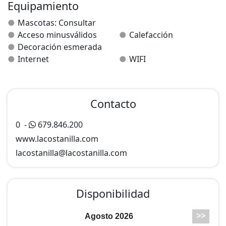
pasatiempos. Para los amantes de la bicicleta, tenemos
Equipamiento
un espacio acondicionado ya que somos alojamiento
Mascotas: Consultar
Bikefriendly. Piscina (consultar disponibilidad).
Acceso minusválidos
Calefacción
Decoración esmerada
MASCOTAS
Internet
WIFI
Admitimos mascotas, siempre con preaviso y consulta
de condiciones con el propietario.
Contacto
0
-
679.846.200
www.lacostanilla.com
lacostanilla@
lacostanilla.com
Disponibilidad