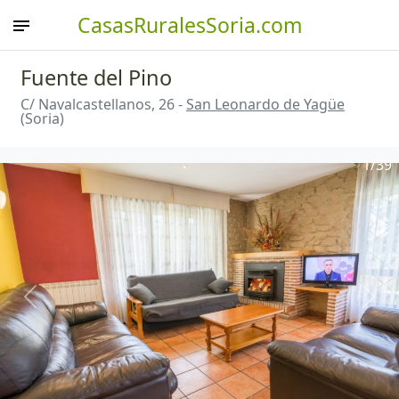
CasasRuralesSoria.com
Fuente del Pino
C/ Navalcastellanos, 26 -
San Leonardo de Yagüe
(Soria)
1
/39
Anterior
Sigu