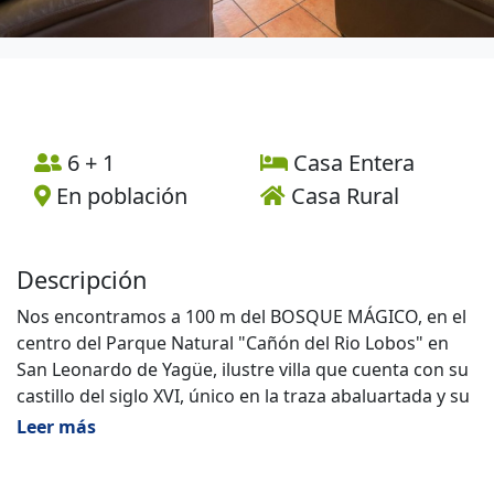
6 + 1
Casa Entera
En población
Casa Rural
Descripción
Nos encontramos a 100 m del BOSQUE MÁGICO, en el
centro del Parque Natural "Cañón del Rio Lobos" en
San Leonardo de Yagüe, ilustre villa que cuenta con su
castillo del siglo XVI, único en la traza abaluartada y su
iglesia de estilo herreriano.
Leer más
Entre sus innumerables atractivos está la naturaleza,