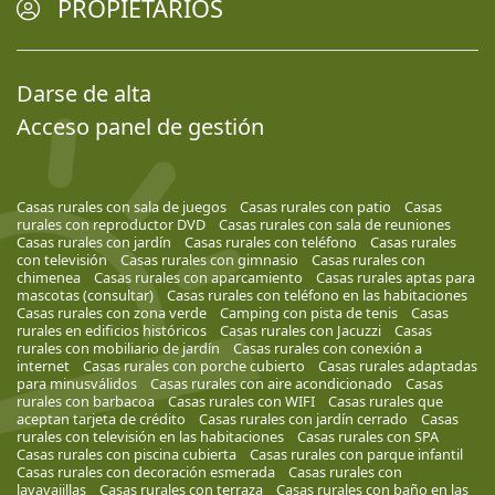
PROPIETARIOS
Darse de alta
Acceso panel de gestión
Casas rurales con sala de juegos
Casas rurales con patio
Casas
rurales con reproductor DVD
Casas rurales con sala de reuniones
Casas rurales con jardín
Casas rurales con teléfono
Casas rurales
con televisión
Casas rurales con gimnasio
Casas rurales con
chimenea
Casas rurales con aparcamiento
Casas rurales aptas para
mascotas (consultar)
Casas rurales con teléfono en las habitaciones
Casas rurales con zona verde
Camping con pista de tenis
Casas
rurales en edificios históricos
Casas rurales con Jacuzzi
Casas
rurales con mobiliario de jardín
Casas rurales con conexión a
internet
Casas rurales con porche cubierto
Casas rurales adaptadas
para minusválidos
Casas rurales con aire acondicionado
Casas
rurales con barbacoa
Casas rurales con WIFI
Casas rurales que
aceptan tarjeta de crédito
Casas rurales con jardín cerrado
Casas
rurales con televisión en las habitaciones
Casas rurales con SPA
Casas rurales con piscina cubierta
Casas rurales con parque infantil
Casas rurales con decoración esmerada
Casas rurales con
lavavajillas
Casas rurales con terraza
Casas rurales con baño en las