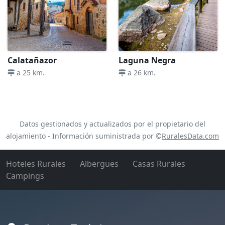
Calatañazor
Laguna Negra
.
.
a 25 km
a 26 km
Datos gestionados y actualizados por el propietario del
alojamiento - Información suministrada por ©
RuralesData.com
Hoteles Rurales
Albergues
Casas Rurales
Campings