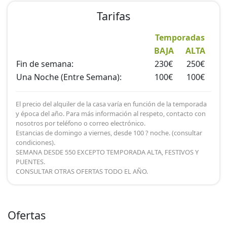
degustación en los numerosos restaurantes de la
Tarifas
zona, deportes de agua en el Pantano de la Cuerda del
Pozo, deportes de nieve en Santa Inés, campo rústico
Temporadas
de golf, espeleología, cuevas, simas, etc...
BAJA
ALTA
Fin de semana:
230€
250€
Una Noche (Entre Semana):
100€
100€
El precio del alquiler de la casa varía en función de la temporada
y época del año. Para más información al respeto, contacto con
nosotros por teléfono o correo electrónico.
Estancias de domingo a viernes, desde 100 ? noche. (consultar
condiciones).
SEMANA DESDE 550 EXCEPTO TEMPORADA ALTA, FESTIVOS Y
PUENTES.
CONSULTAR OTRAS OFERTAS TODO EL AÑO.
Ofertas