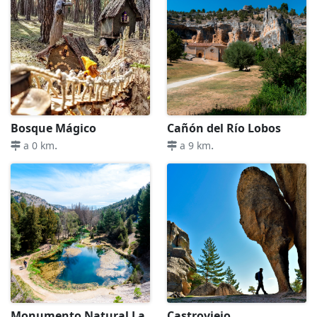
Bosque Mágico
Cañón del Río Lobos
.
.
a 0 km
a 9 km
Monumento Natural La
Castroviejo