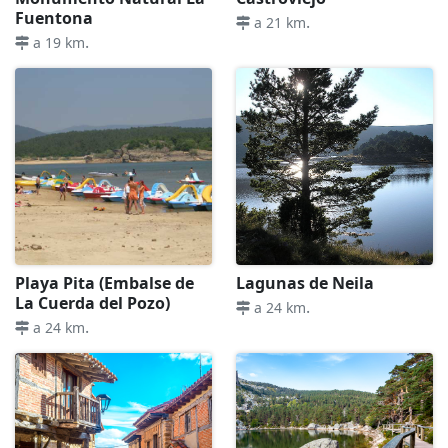
Fuentona
.
a 21 km
.
a 19 km
Playa Pita (Embalse de
Lagunas de Neila
La Cuerda del Pozo)
.
a 24 km
.
a 24 km