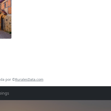
ada por ©
RuralesData.com
ings