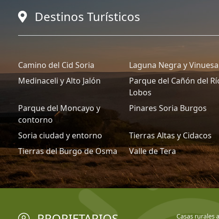
Destinos Turísticos
Camino del Cid Soria
Laguna Negra y Vinuesa
Medinaceli y Alto Jalón
Parque del Cañón del Rí
Lobos
Parque del Moncayo y
Pinares Soria Burgos
contorno
Soria ciudad y entorno
Tierras Altas y Cidacos
Tierras del Burgo de Osma
Valle de Tera
PROPIETARIOS
Casas rurales 