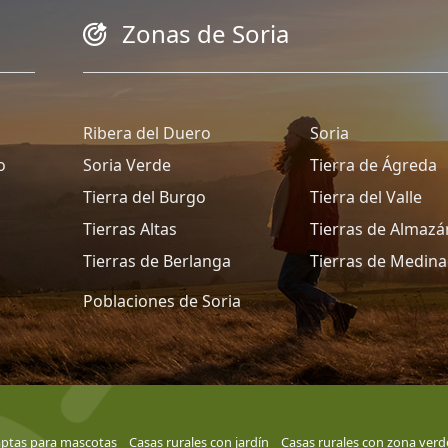
Zonas de Soria
Ribera del Duero
Soria
o
Soria Verde
Tierra de Ágreda
Tierra del Burgo
Tierra del Valle
Tierras Altas
Tierras de Almazá
Tierras de Berlanga
Tierras de Medina
Poblaciones de Soria
aptas para mascotas
Casas rurales con jardín
Casas rurales con zona verd