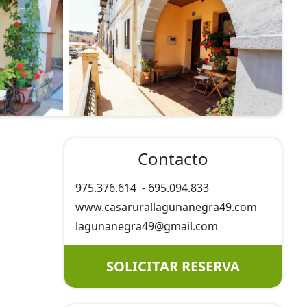
Contacto
975.376.614
-
695.094.833
www.casarurallagunanegra49.com
lagunanegra49@
gmail.com
SOLICITAR RESERVA