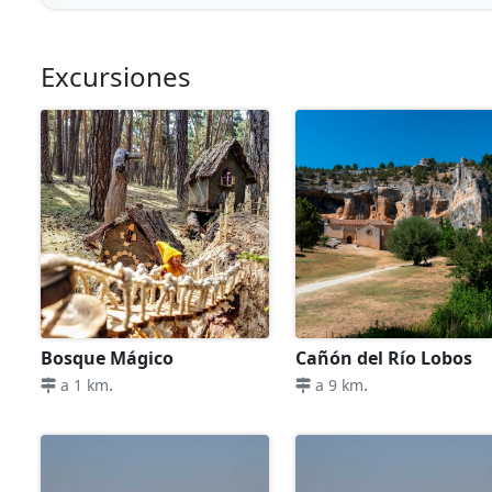
Excursiones
Bosque Mágico
Cañón del Río Lobos
.
.
a 1 km
a 9 km