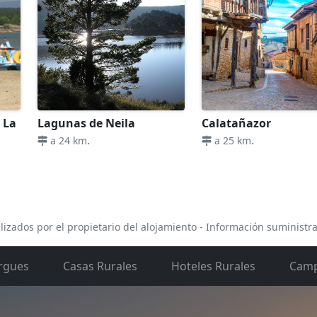
 La
Lagunas de Neila
Calatañazor
.
.
a 24 km
a 25 km
lizados por el propietario del alojamiento - Información suministr
rgues
Casas Rurales
Hoteles Rurales
Camp