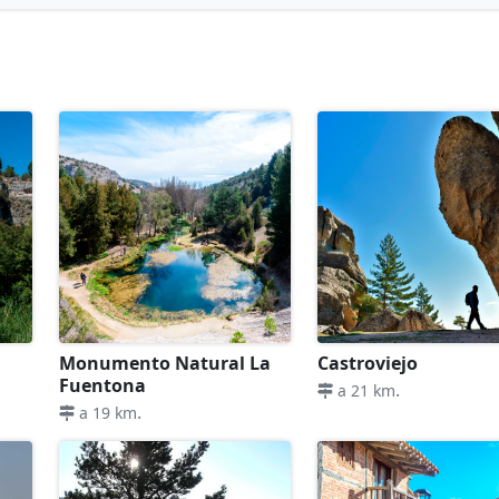
Monumento Natural La
Castroviejo
Fuentona
.
a 21 km
.
a 19 km