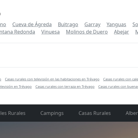
o
ano
Cueva de Ágreda
Buitrago
Garray
Yanguas
So
ntana Redonda
Vinuesa
Molinos de Duero
Abejar
o
Casas rurales con televisión en las habitaciones en Trévago
Casas rurales con cal
elevisión en Trévago
Casas rurales con terraza en Trévago
Casas rurales con buenas
les Rurales
Campings
Casas Rurales
Albe