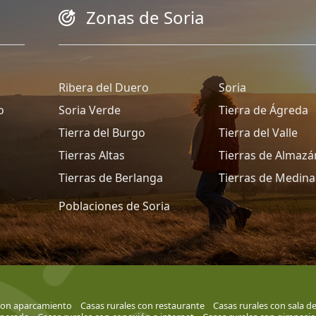
Zonas de Soria
Ribera del Duero
Soria
o
Soria Verde
Tierra de Ágreda
Tierra del Burgo
Tierra del Valle
Tierras Altas
Tierras de Almazá
Tierras de Berlanga
Tierras de Medina
Poblaciones de Soria
 con aparcamiento
Casas rurales con restaurante
Casas rurales con sala d