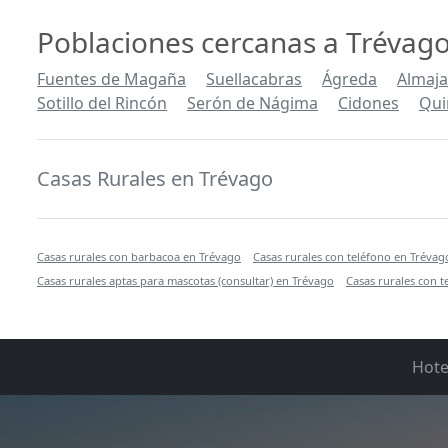
Poblaciones cercanas a Trévag
Fuentes de Magaña
Suellacabras
Ágreda
Almaj
Sotillo del Rincón
Serón de Nágima
Cidones
Qui
Casas Rurales en Trévago
Casas rurales con barbacoa en Trévago
Casas rurales con teléfono en Trévag
Casas rurales aptas para mascotas (consultar) en Trévago
Casas rurales con t
Hote