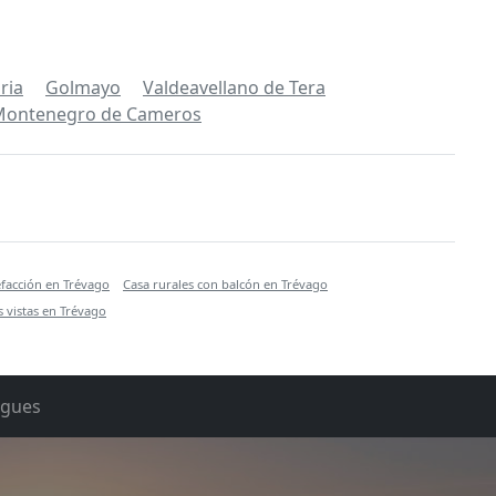
ria
Golmayo
Valdeavellano de Tera
Montenegro de Cameros
efacción en Trévago
Casa rurales con balcón en Trévago
 vistas en Trévago
rgues