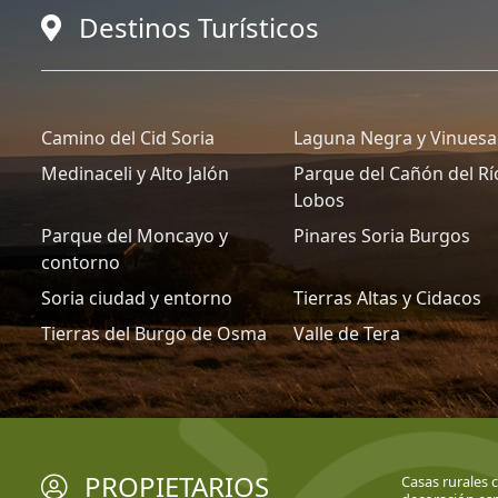
Destinos Turísticos
Camino del Cid Soria
Laguna Negra y Vinuesa
Medinaceli y Alto Jalón
Parque del Cañón del Rí
Lobos
Parque del Moncayo y
Pinares Soria Burgos
contorno
Soria ciudad y entorno
Tierras Altas y Cidacos
Tierras del Burgo de Osma
Valle de Tera
PROPIETARIOS
Casas rurales