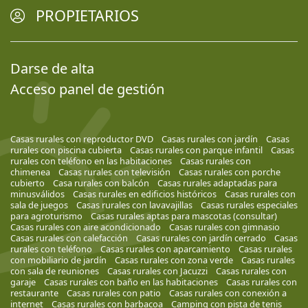
PROPIETARIOS
Darse de alta
Acceso panel de gestión
Casas rurales con reproductor DVD
Casas rurales con jardín
Casas
rurales con piscina cubierta
Casas rurales con parque infantil
Casas
rurales con teléfono en las habitaciones
Casas rurales con
chimenea
Casas rurales con televisión
Casas rurales con porche
cubierto
Casa rurales con balcón
Casas rurales adaptadas para
minusválidos
Casas rurales en edificios históricos
Casas rurales con
sala de juegos
Casas rurales con lavavajillas
Casas rurales especiales
para agroturismo
Casas rurales aptas para mascotas (consultar)
Casas rurales con aire acondicionado
Casas rurales con gimnasio
Casas rurales con calefacción
Casas rurales con jardín cerrado
Casas
rurales con teléfono
Casas rurales con aparcamiento
Casas rurales
con mobiliario de jardín
Casas rurales con zona verde
Casas rurales
con sala de reuniones
Casas rurales con Jacuzzi
Casas rurales con
garaje
Casas rurales con baño en las habitaciones
Casas rurales con
restaurante
Casas rurales con patio
Casas rurales con conexión a
internet
Casas rurales con barbacoa
Camping con pista de tenis