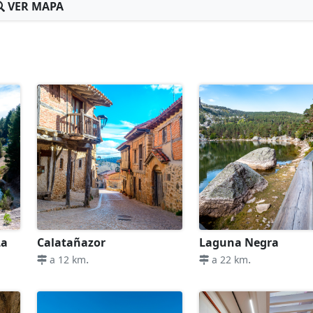
VER MAPA
La
Calatañazor
Laguna Negra
.
.
a 12 km
a 22 km