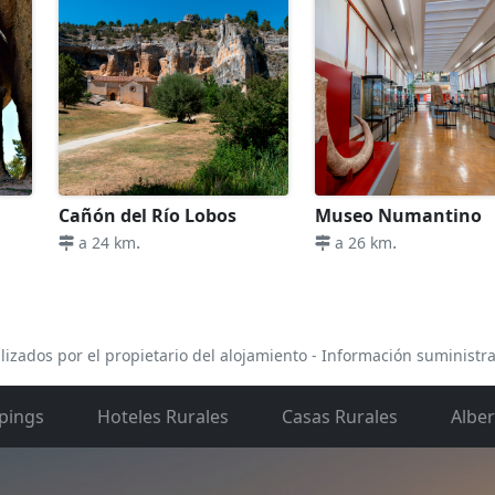
Cañón del Río Lobos
Museo Numantino
.
.
a 24 km
a 26 km
lizados por el propietario del alojamiento - Información suministr
pings
Hoteles Rurales
Casas Rurales
Albe