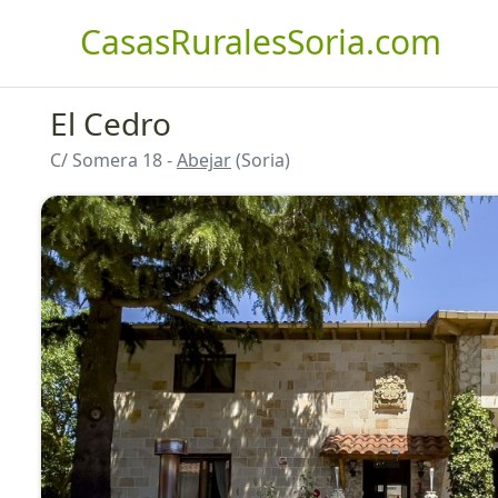
CasasRuralesSoria.com
El Cedro
C/ Somera 18 -
Abejar
(Soria)