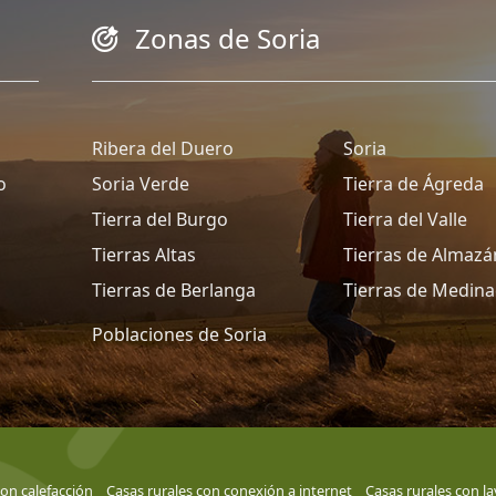
Zonas de Soria
Ribera del Duero
Soria
o
Soria Verde
Tierra de Ágreda
Tierra del Burgo
Tierra del Valle
Tierras Altas
Tierras de Almazá
Tierras de Berlanga
Tierras de Medina
Poblaciones de Soria
con calefacción
Casas rurales con conexión a internet
Casas rurales con lav