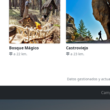
Bosque Mágico
Castroviejo
.
.
a 22 km
a 23 km
Datos gestionados y actua
Cam