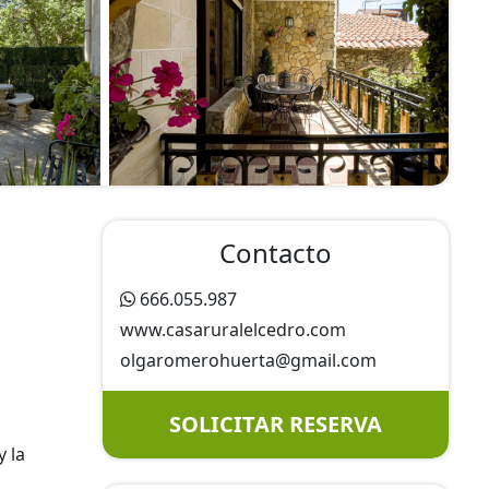
Contacto
666.055.987
www.casaruralelcedro.com
olgaromerohuerta@
gmail.com
SOLICITAR RESERVA
y la