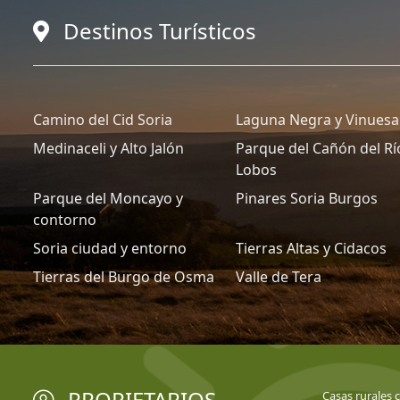
Destinos Turísticos
Camino del Cid Soria
Laguna Negra y Vinuesa
Medinaceli y Alto Jalón
Parque del Cañón del Rí
Lobos
Parque del Moncayo y
Pinares Soria Burgos
contorno
Soria ciudad y entorno
Tierras Altas y Cidacos
Tierras del Burgo de Osma
Valle de Tera
PROPIETARIOS
Casas rurales 