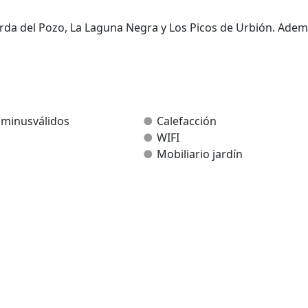
rda del Pozo, La Laguna Negra y Los Picos de Urbión. Ade
zar excursiones por toda la provincia de Soria.
n chimenea, cocina, dos baños, terraza y jardín con barbac
 minusválidos
Calefacción
WIFI
Mobiliario jardín