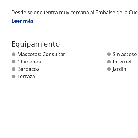
Desde se encuentra muy cercana al Embalse de la Cue
esta situada en lugar privilegiado para conocer y reali
Leer más
La casa esta compuesta de cinco dormitorios, salón co
Equipamiento
Mascotas: Consultar
Sin acceso
Chimenea
Internet
Barbacoa
Jardín
Terraza