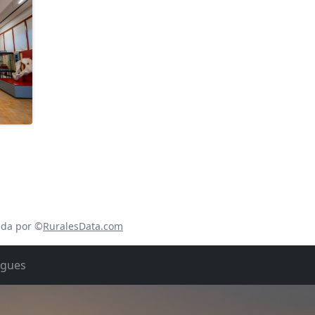
ada por ©
RuralesData.com
rgues