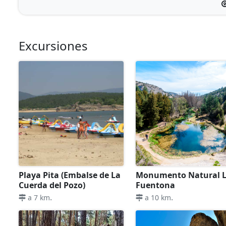
Excursiones
Playa Pita (Embalse de La
Monumento Natural 
Cuerda del Pozo)
Fuentona
.
.
a 7 km
a 10 km